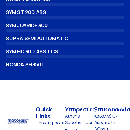
SYM ST 200 ABS
SYM JOYRIDE 300
SUPRA SEMI AUTOMATIC
SYM HD 300 ABS TCS
HONDA SH350I
Quick
Υπηρεσίες
Επικοινωνί
Links
Athens
Καβαλλότι 4
Scooter Tour
Ακρόπολη,
Ποιοι Είμαστε
Αθήνα