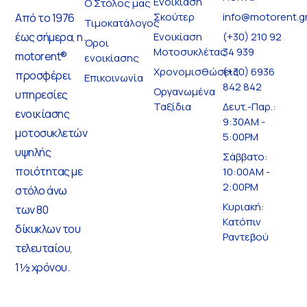
Ενοικίαση
Ο Στόλος μας
Σκούτερ
info@motorent.g
Από το 1976
Τιμοκατάλογος
έως σήμερα, η
Ενοικίαση
(+30) 210 92
Όροι
Μοτοσυκλέτας
34 939
motorent®
ενοικίασης
Χρονομισθώσεις
(+30) 6936
προσφέρει
Επικοινωνία
842 842
Οργανωμένα
υπηρεσίες
Ταξίδια
Δευτ.-Παρ.:
ενοικίασης
9:30AM -
μοτοσυκλετών
5:00PM
υψηλής
Σάββατο:
ποιότητας με
10:00AM -
2:00PM
στόλο άνω
Κυριακή:
των 80
Κατόπιν
δίκυκλων του
Ραντεβού
τελευταίου,
1½ χρόνου.