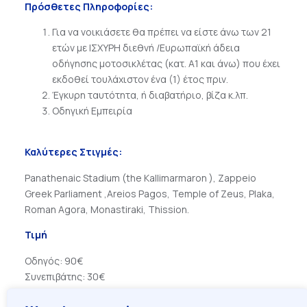
Πρόσθετες Πληροφορίες:
Για να νοικιάσετε θα πρέπει να είστε άνω των 21
ετών με ΙΣΧΥΡΗ διεθνή /Ευρωπαϊκή άδεια
οδήγησης μοτοσικλέτας (κατ. Α1 και άνω) που έχει
εκδοθεί τουλάχιστον ένα (1) έτος πριν.
Έγκυρη ταυτότητα, ή διαβατήριο, βίζα κ.λπ.
Οδηγική Εμπειρία
Καλύτερες Στιγμές:
Panathenaic Stadium (the Kallimarmaron ), Zappeio
Greek Parliament ,Areios Pagos, Temple of Zeus, Plaka,
Roman Agora, Monastiraki, Thission.
Τιμή
Οδηγός: 90€
Συνεπιβάτης: 30€