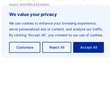
χωρίς συνοδεία ξεναγού.
Ημερήσιες ή απογευματινές οδικές περιηγήσεις εντός
We value your privacy
Αττικής, με συνοδεία έμπειρου ξενόγλωσσου ξεναγού.
We use cookies to enhance your browsing experience,
Πολυήμερες οδικές περιηγήσεις σε περιοχές της
serve personalized ads or content, and analyze our traffic.
Ελλάδος, που συνδυάζουν την οδηγική απόλαυση
By clicking "Accept All", you consent to our use of cookies.
μοτοσυκλέτας, με την χαλάρωση που προσφέρει η
περιπέτεια και η ανακάλυψη της ομορφιάς της Ελληνικής
Customize
Reject All
Accept All
υπαίθρου.
Ποιοι Είμαστε
Ο Στόλος μας
Ενοικίαση Μοτοσυκλέτας